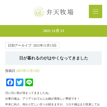
2021 11月 13
日別アーカイブ:
2021年11月13日
日が暮れるのがはやくなってきました
投稿日
2021年11月13日
Fa
T
Li
ce
wi
ne
日に日に秋が深まってきましたね。
bo
tte
仕事の後は、アツアツおでんにお鍋が美味しい季節です！
ok
r
年末に向け、何かと忙しい日々が続きますが、コロナ禍はまだ収束してお